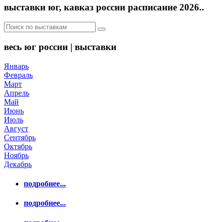
выставки юг, кавказ россии расписание 2026..
весь юг россии | выставки
Январь
Февраль
Март
Апрель
Май
Июнь
Июль
Август
Сентябрь
Октябрь
Ноябрь
Декабрь
подробнее...
подробнее...