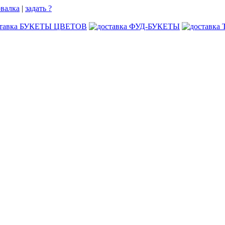
овалка
|
задать ?