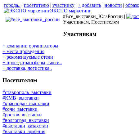
города..
|
посетителю
|
участнику
|
+ добавить
|
новости
|
образ
ЭКСПО маркетинг
#Все_выставки_ЮгаРоссии |
Участникам, Посетителям
Участникам
+ компании организаторы
+ места проведения
+ рекомендуемые отели
+ проезд-трансферы, такси..
+ доставка, логистика..
Посетителям
#ставрополь_выставки
#КМВ_выставки
#краснодар_выставки
#сочи_выставки
#ростов_выставки
#волгоград_выставки
#выставки_казахстан
#выставки_армения