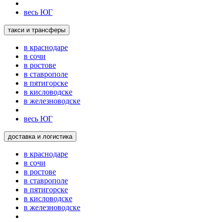
весь ЮГ
такси и трансферы
в краснодаре
в сочи
в ростове
в ставрополе
в пятигорске
в кисловодске
в железноводске
весь ЮГ
доставка и логистика
в краснодаре
в сочи
в ростове
в ставрополе
в пятигорске
в кисловодске
в железноводске