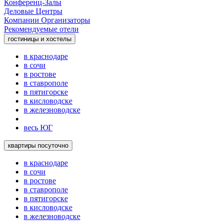
Конференц-Залы
Деловые Центры
Компании Организаторы
Рекомендуемые отели
гостиницы и хостелы
в краснодаре
в сочи
в ростове
в ставрополе
в пятигорске
в кисловодске
в железноводске
весь ЮГ
квартиры посуточно
в краснодаре
в сочи
в ростове
в ставрополе
в пятигорске
в кисловодске
в железноводске