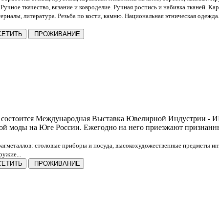
. Ручное ткачество, вязание и ковроделие. Ручная роспись и набивка тканей. К
ериалы, литература. Резьба по кости, камню. Национальная этническая одежд
ЕТИТЬ
ПРОЖИВАНИЕ
 - состоится Международная Выставка Ювелирной Индустрии - 
 моды на Юге России. Ежегодно на него приезжают признанные 
агметаллов: столовые приборы и посуда, высокохудожественные предметы инт
ужие...
ЕТИТЬ
ПРОЖИВАНИЕ