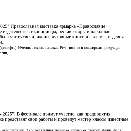
25" Православная выставка-ярмарка «Православие» -
е издательства, иконописцы, реставраторы и народные
бы, купить свечи, иконы, духовные книги и фильмы, изделия
...
финифть). Именные иконы на заказ. Религиозная и ювелирная продукция,
гии,..
 2025"! В фестивале примут участие, как предприятия
 представят свои работы и проведут мастер-классы известные
ружевоплетение. Художественная вышивка, керамика, фарфор, фаянс, ферт,