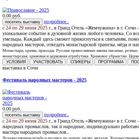
0.00
руб.
подробнее..
посетить выставку
с 24 по 29 июня 2025 г.,
в Гранд Отель «Жемчужина» в г. Сочи
уникальное событие в духовной жизни любого человека. Со вс
умельцы. Каждый здесь сможет прикоснуться к святыням, помо
народных мастеров, отведать монастырской трапезы, мёда и на
Монастыри, храмы, приходы. Русские православные иконы писаные, резные, 
монастырская, храмовая и церковная атрибутика. Храмовое убранство. Церков
УСЛОВИЯ
УЧАСТВОВАТЬ
СПИКЕРЫ
ПРОГРАММА
ПОС
выставка
в Сочи
Фестиваль народных мастеров - 2025
0.00
руб.
подробнее..
посетить выставку
с 24 по 29 июня 2025 г.,
в Гранд Отель «Жемчужина» в г. Сочи -
народных промыслов, так и народные, индивидуально работающ
мастера народных промыслов..
Художественная резьба и роспись по дереву, шелку, металлу. Художественная