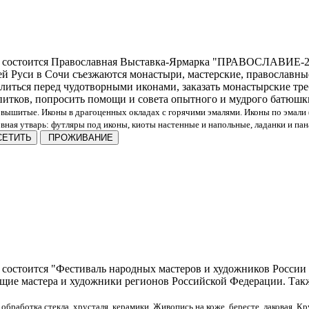
 - состоится Православная Выставка-Ярмарка "ПРАВОСЛАВИЕ-20
ей Руси в Сочи съезжаются монастыри, мастерские, православны
литься перед чудотворными иконами, заказать монастырские тре
питков, попросить помощи и совета опытного и мудрого батюшки
вышитые. Иконы в драгоценных окладах с горячими эмалями. Иконы по эмали (
ная утварь: футляры под иконы, киоты настенные и напольные, ладанки и пана
ЕТИТЬ
ПРОЖИВАНИЕ
 состоится "Фестиваль народных мастеров и художников России -
ие мастера и художники регионов Российской Федерации. Также
 обработка стекла, хрусталя, керамики. Живопись на коже, бересте, лаковая. К