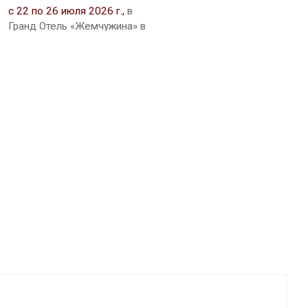
д
с 22 по 26 июля 2026 г.,
в
Гранд Отель «Жемчужина» в
г. Сочи - состоится XXV
Юбилейная
Международная выставка
ювелирной индустрии
«ИнтерЮвелир-2026» —
главное событие отрасли
на Юге России,
объединяющее ведущих
производителей,
дизайнеров, ритейлеров и
коллекционеров со всей
страны..
Ювелирные изделия. Камни.
Бижутерия. Оборудование.
Сейфы. Изделия из
драгметаллов: столовые
приборы и посуда,
высокохудожественные