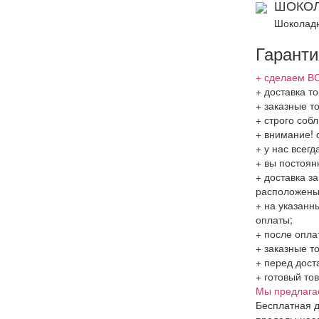
ШОКОЛ
Шоколадн
Гаранти
+ сделаем ВС
+ доставка то
+ заказные т
+ строго соб
+ внимание! 
+ у нас всег
+ вы постоян
+ доставка з
расположен
+ на указанн
оплаты;
+ после опла
+ заказные т
+ перед дост
+ готовый то
Мы предлага
Бесплатная д
пределы насе