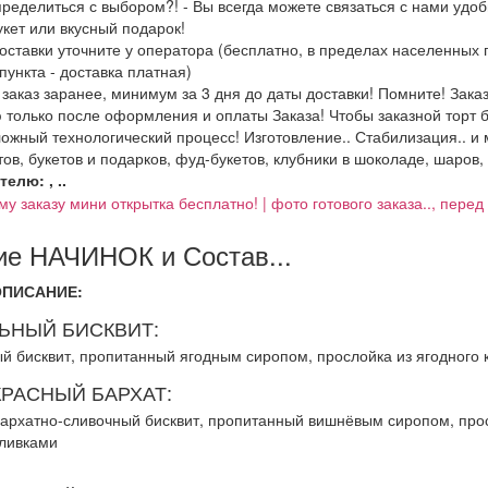
ределиться с выбором?! - Вы всегда можете связаться с нами удо
укет или вкусный подарок!
доставки уточните у оператора (бесплатно, в пределах населенных
пункта - доставка платная)
аказ заранее, минимум за 3 дня до даты доставки! Помните! Заказн
 только после оформления и оплаты Заказа! Чтобы заказной торт 
ожный технологический процесс! Изготовление.. Стабилизация.. и 
ов, букетов и подарков, фуд-букетов, клубники в шоколаде, шаров, 
елю: , ..
му заказу мини открытка бесплатно! | фото готового заказа.., пере
е НАЧИНОК и Состав...
ОПИСАНИЕ:
ЬНЫЙ БИСКВИТ:
й бисквит, пропитанный ягодным сиропом, прослойка из ягодного 
КРАСНЫЙ БАРХАТ:
архатно-сливочный бисквит, пропитанный вишнёвым сиропом, прос
ливками