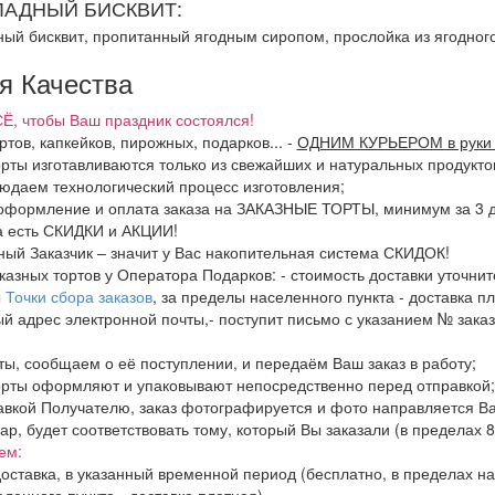
АДНЫЙ БИСКВИТ:
ый бисквит, пропитанный ягодным сиропом, прослойка из ягодног
я Качества
Ё, чтобы Ваш праздник состоялся!
ртов, капкейков, пирожных, подарков...
-
ОДНИМ КУРЬЕРОМ в руки 
орты изготавливаются только из свежайших и натуральных продукто
людаем технологический процесс изготовления;
оформление и оплата заказа на ЗАКАЗНЫЕ ТОРТЫ, минимум за 3 дн
да есть СКИДКИ и АКЦИИ!
ный Заказчик – значит у Вас накопительная система СКИДОК!
аказных тортов у Оператора Подарков:
- стоимость доставки уточнит
ы
Точки сбора заказов
, за пределы населенного пункта - доставка пл
ый адрес электронной почты,- поступит письмо с указанием № заказ
ты, сообщаем о её поступлении, и передаём Ваш заказ в работу;
орты оформляют и упаковывают непосредственно перед отправкой;
авкой Получателю, заказ фотографируется и фото направляется В
вар, будет соответствовать тому, который Вы заказали (в пределах 
ем:
оставка, в указанный временной период (бесплатно, в пределах н
ленного пункта - доставка платная)