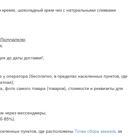
о кремю, шоколадный крем чиз с натуральными сливками
Получателю
;
в;
я до даты доставки!;
е у оператора (бесплатно, в пределах населенных пунктов, где
атная);
а, фото самого товара (товаров), стоимости и реквизиты для
ам через мессенджеры;
80-85%).
аселенных пунктов, где расположены
Точки сбора заказов
, за