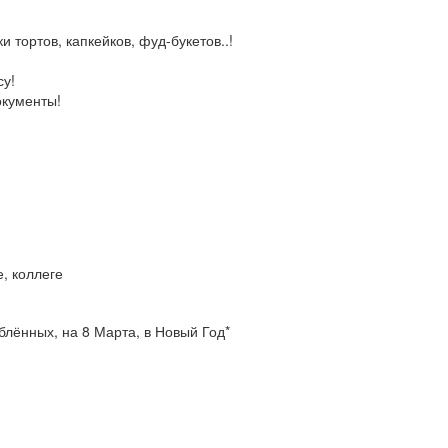
тортов, капкейков, фуд-букетов..!
у!
окументы!
, коллеге
блённых, на 8 Марта, в Новый Год*