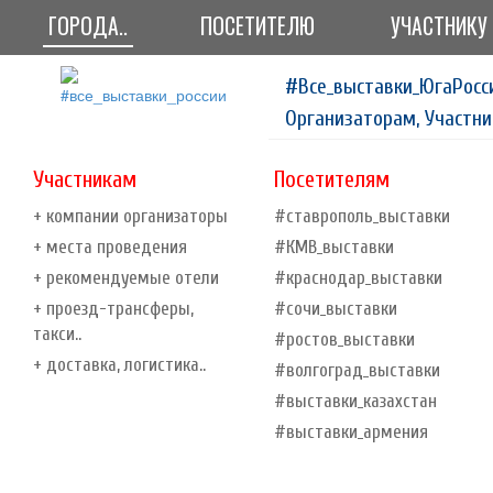
ГОРОДА..
ПОСЕТИТЕЛЮ
УЧАСТНИКУ
#Все_выставки_ЮгаРосс
Организаторам, Участни
Участникам
Посетителям
+ компании организаторы
#ставрополь_выставки
+ места проведения
#КМВ_выставки
+ рекомендуемые отели
#краснодар_выставки
+ проезд-трансферы,
#сочи_выставки
такси..
#ростов_выставки
+ доставка, логистика..
#волгоград_выставки
#выставки_казахстан
#выставки_армения