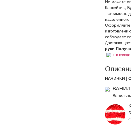
Не можете оп
Капкейки.., Б
- стоимость 
населенного 
Оформляйте з
изготовлению
соблюдает сл
Доставка цвет
руки Получат
+ к каждо
Описани
НАЧИНКИ | 
ВАНИЛ
Ванильны
Б
с