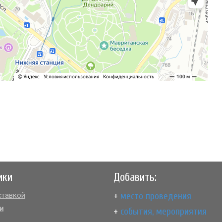
ики
Добавить:
+
место проведения
тавкой
и
+
события, мероприятия