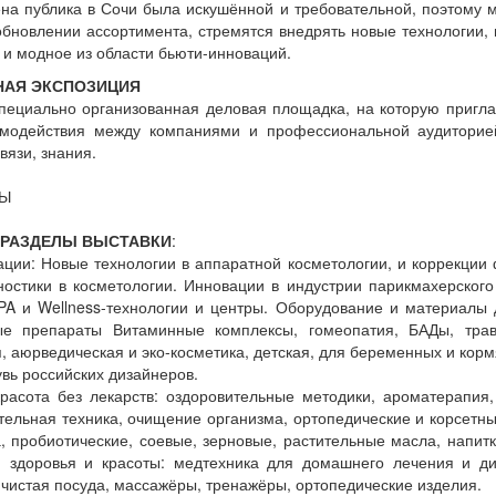
на публика в Сочи была искушённой и требовательной, поэтому 
бновлении ассортимента, стремятся внедрять новые технологии, 
и модное из области бьюти-инноваций.
АЯ ЭКСПОЗИЦИЯ
специально организованная деловая площадка, на которую приг
модействия между компаниями и профессиональной аудиторией
вязи, знания.
Ы
РАЗДЕЛЫ ВЫСТАВКИ
:
ации: Новые технологии в аппаратной косметологии, и коррекции
остики в косметологии. Инновации в индустрии парикмахерского 
SPA и Wellness-технологии и центры. Оборудование и материалы 
ые препараты Витаминные комплексы, гомеопатия, БАДы, трав
, аюрведическая и эко-косметика, детская, для беременных и корм
вь российских дизайнеров.
красота без лекарств: оздоровительные методики, ароматерапия,
тельная техника, очищение организма, ортопедические и корсетны
, пробиотические, соевые, зерновые, растительные масла, напитк
я здоровья и красоты: медтехника для домашнего лечения и диа
 чистая посуда, массажёры, тренажёры, ортопедические изделия.