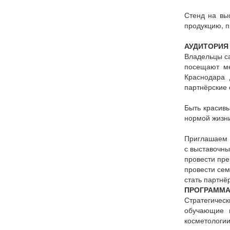
Стенд на вы
продукцию, п
АУДИТОРИЯ
Владельцы с
посещают ме
Краснодара 
партнёрские 
Быть красивы
нормой жизни.
Приглашаем В
с выставочны
провести пре
провести сем
стать партнёр
ПРОГРАММ
Стратегическ
обучающие п
косметологии