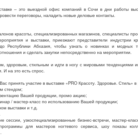
ставке – это выездной офис компаний в Сочи в дни работы выс
ровести переговоры, наладить новые деловые контакты.
алонов красоты, специализированных магазинов, специалисты про
роприятия и выставки, приезжают представители индустрии кр
до Республики Абхазия, чтобы узнать о новинках и модных т
отношения и сделать закупки непосредственно на мероприятии.
м, здоровым, стильным и идти в ногу с мировыми тенденциями ин
 И на это есть спрос.
ас принять участие в выставке «PRO Красоту. Здоровье. Стиль» в 
м стендом;
зентацию Вашей продукции, промо акцию;
инар / мастер-класс по использованию Вашей продукции;
ом выставки и т.д.
А
ие сессии, узкоспециализированные бизнес-встречи, мастер-клас
рограммы для мастеров ногтевого сервиса, шоу показы колл
.