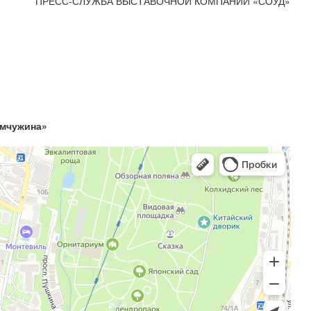
ПРЕСС-СЛУЖБА ВЫСТАВОЧНОЙ КОМПАНИИ «СОУД»
емчужина»