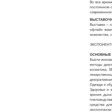
Во все време
постоянном о
современное 
ВЫСТАВОЧН
Выставка – 
офлайн взаи
знакомства, с
ЭКСПОНЕНТ
ОСНОВНЫЕ 
Бьюти-иннов
методы диагн
косметика. 
лекарственн
декоративная
Одежда и обу
Здоровье и 
зрения, дыха
пчеловодства
средства дл
экологически