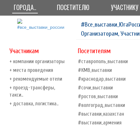
ГОРОДА..
ПОСЕТИТЕЛЮ
УЧАСТНИКУ
#Все_выставки_ЮгаРосс
Организаторам, Участни
Участникам
Посетителям
+ компании организаторы
#ставрополь_выставки
+ места проведения
#КМВ_выставки
+ рекомендуемые отели
#краснодар_выставки
+ проезд-трансферы,
#сочи_выставки
такси..
#ростов_выставки
+ доставка, логистика..
#волгоград_выставки
#выставки_казахстан
#выставки_армения