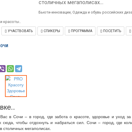
столичных мегаполисах...
материалы, литература. Резьба
по кости, камню. Национальная
Бьюти-инновации, Одежда и обувь российских диза
этническая одежда.
и красоты..
Национальная игрушка.
Вышивка бисером и мехом.
УЧАСТВОВАТЬ
СПИКЕРЫ
ПРОГРАММА
ПОСЕТИТЬ
Сувенирная продукция...
Сочи
УСЛОВИЯ
УЧАСТВОВАТЬ
СПИКЕРЫ
ПРОГРАММА
ПОСЕТИТЬ
ПРОЖИВАНИЕ
вке..
ас в Сочи – в город, где забота о красоте, здоровье и уход за 
сюда, чтобы отдохнуть и набраться сил. Сочи – город, где кол
в столичных мегаполисах.