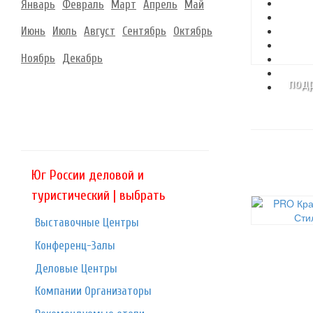
Январь
Февраль
Март
Апрель
Май
Июнь
Июль
Август
Сентябрь
Октябрь
Ноябрь
Декабрь
подр
Юг России деловой и
туристический | выбрать
Выставочные Центры
Конференц-Залы
Деловые Центры
Компании Организаторы