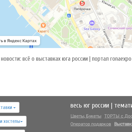
новости: всё о выставках юга россии | портал ronaexpo
весь юг россии | темат
ставки
Цветы, Букеты
ТОРТЫ с Дос
и хостелы
Оператор подарков
Выставк