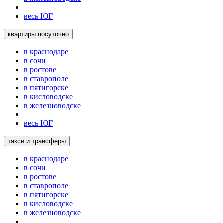
весь ЮГ
квартиры посуточно
в краснодаре
в сочи
в ростове
в ставрополе
в пятигорске
в кисловодске
в железноводске
весь ЮГ
такси и трансферы
в краснодаре
в сочи
в ростове
в ставрополе
в пятигорске
в кисловодске
в железноводске