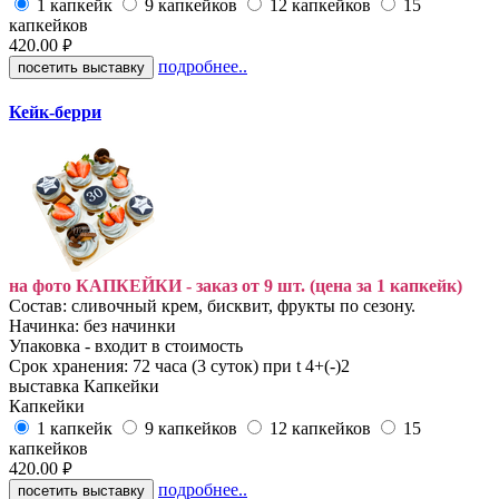
1 капкейк
9 капкейков
12 капкейков
15
капкейков
420.00
руб.
подробнее..
посетить выставку
Кейк-берри
на фото КАПКЕЙКИ - заказ от 9 шт. (цена за 1 капкейк)
Состав: сливочный крем, бисквит, фрукты по сезону.
Начинка: без начинки
Упаковка - входит в стоимость
Срок хранения: 72 часа (3 суток) при t 4+(-)2
выставка
Капкейки
Капкейки
1 капкейк
9 капкейков
12 капкейков
15
капкейков
420.00
руб.
подробнее..
посетить выставку