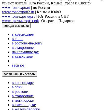
узнают жители Юга России, Крыма, Урала и Сибири.
www.ronaexpo.ru
| по России
www.ronaexpo82.ru
| Крым и ЮФО
www.ronaexpo-ug.ru
| Юг России и СНГ
www.цветы-торты.рф
| Оператор Подарков
города выставки
в краснодаре
в сочи
в ростове-на-дону
в ставрополе
на кавминводах
в казахстане
весь юг
гостиницы и хостелы
в краснодаре
в сочи
в ростове
в ставрополе
в пятигорске
в кисловодске
в железноводске