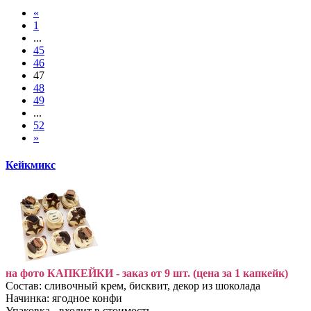
«
1
...
45
46
47
48
49
...
52
»
Кейкмикс
на фото КАПКЕЙКИ - заказ от 9 шт. (цена за 1 капкейк)
Состав: сливочный крем, бисквит, декор из шоколада
Начинка: ягодное конфи
Упаковка - входит в стоимость