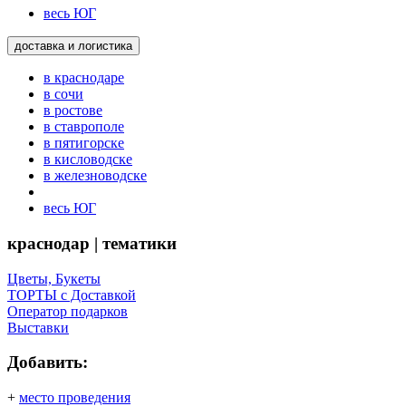
весь ЮГ
доставка и логистика
в краснодаре
в сочи
в ростове
в ставрополе
в пятигорске
в кисловодске
в железноводске
весь ЮГ
краснодар | тематики
Цветы, Букеты
ТОРТЫ с Доставкой
Оператор подарков
Выставки
Добавить:
+
место проведения