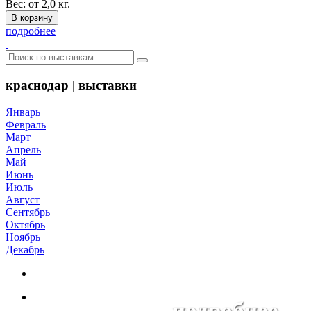
Вес: от 2,0 кг.
подробнее
краснодар | выставки
Январь
Февраль
Март
Апрель
Май
Июнь
Июль
Август
Сентябрь
Октябрь
Ноябрь
Декабрь
подробнее...