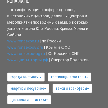
РОНАЭКСПО
- это информация конференц-залов,
выставочных центров, деловых центров и
мероприятий проводимых вами, о которых
узнают жители Юга России, Крыма, Урала и
Сибири.
www.ronaexpo.ru
| по России
www.ronaexpo82.ru
| Крым и ЮФО
www.ronaexpo-ug.ru
| Юг России и СНГ
www.цветы-торты.рф
| Оператор Подарков
города выставки
гостиницы и хостелы
квартиры посуточно
такси и трансферы
доставка и логистика