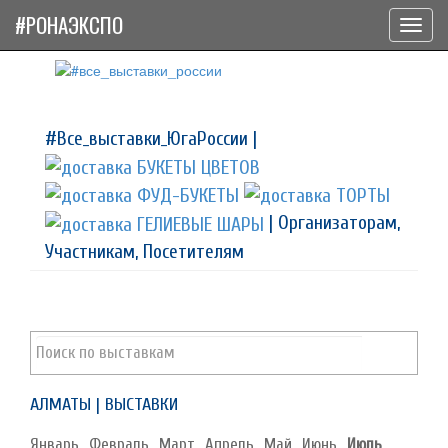
#РОНАЭКСПО
Toggl
navig
#Все_выставки_ЮгаРоссии |
| Организаторам,
Участникам, Посетителям
АЛМАТЫ | ВЫСТАВКИ
Январь
Февраль
Март
Апрель
Май
Июнь
Июль