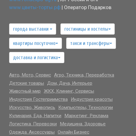
www.цветы-торты.рф
| Оператор Подарков
города выставки
гостиницы и хостелы
квартиры посуточно
такси и трансферы
доставка и логистика
Авто, Мото, Сервис
Агро, Техника, Переработка
Детские товары
Дом, Дача, Интерьер
Животный мир
ЖКХ, Клининг, Сервисы
Индустрия Гостеприимства
Индустрия красоты
Искусство, Живопись
Компьютеры, Технологии
Кулинария, Еда, Напитки
Маркетинг. Реклама
Логистика. Перевозки
Медицина. Здоровье
Одежда. Аксессуары
Онлайн Бизнес