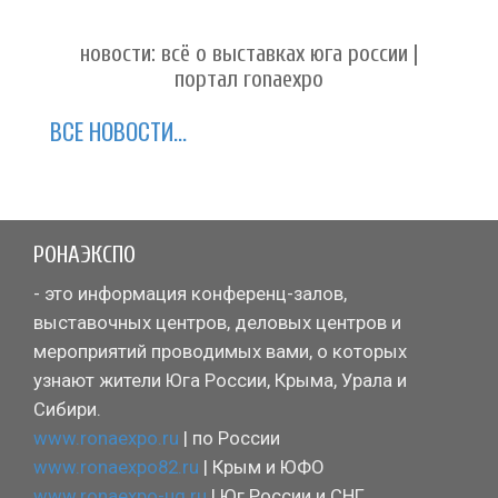
новости: всё о выставках юга россии |
портал ronaexpo
ВСЕ НОВОСТИ...
РОНАЭКСПО
- это информация конференц-залов,
выставочных центров, деловых центров и
мероприятий проводимых вами, о которых
узнают жители Юга России, Крыма, Урала и
Сибири.
www.ronaexpo.ru
| по России
www.ronaexpo82.ru
| Крым и ЮФО
www.ronaexpo-ug.ru
| Юг России и СНГ