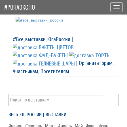
#РОНАЭКСПО
Toggl
navig
#Все_выставки_ЮгаРоссии |
| Организаторам,
Участникам, Посетителям
ВЕСЬ ЮГ РОССИИ | ВЫСТАВКИ
Январь
Февраль
Март
Апрель
Май
Июнь
Июль