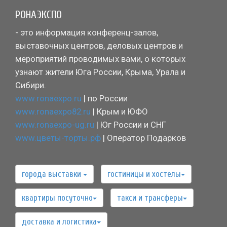
РОНАЭКСПО
- это информация конференц-залов,
выставочных центров, деловых центров и
мероприятий проводимых вами, о которых
узнают жители Юга России, Крыма, Урала и
Сибири.
www.ronaexpo.ru
| по России
www.ronaexpo82.ru
| Крым и ЮФО
www.ronaexpo-ug.ru
| Юг России и СНГ
www.цветы-торты.рф
| Оператор Подарков
города выставки
гостиницы и хостелы
квартиры посуточно
такси и трансферы
доставка и логистика