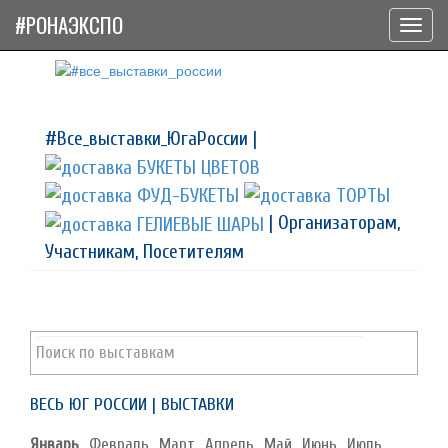
#РОНАЭКСПО
Toggl
navig
#Все_выставки_ЮгаРоссии |
| Организаторам,
Участникам, Посетителям
ВЕСЬ ЮГ РОССИИ | ВЫСТАВКИ
Январь
Февраль
Март
Апрель
Май
Июнь
Июль