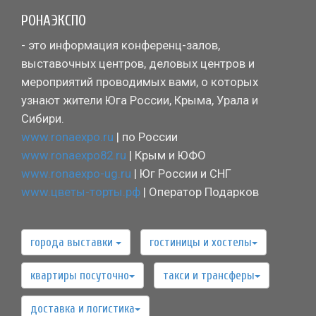
РОНАЭКСПО
- это информация конференц-залов,
выставочных центров, деловых центров и
мероприятий проводимых вами, о которых
узнают жители Юга России, Крыма, Урала и
Сибири.
www.ronaexpo.ru
| по России
www.ronaexpo82.ru
| Крым и ЮФО
www.ronaexpo-ug.ru
| Юг России и СНГ
www.цветы-торты.рф
| Оператор Подарков
города выставки
гостиницы и хостелы
квартиры посуточно
такси и трансферы
доставка и логистика