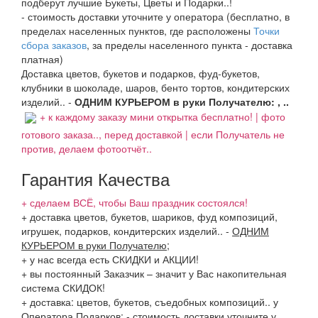
подберут лучшие Букеты, Цветы и Подарки..!
- стоимость доставки уточните у оператора (бесплатно, в
пределах населенных пунктов, где расположены
Точки
сбора заказов
, за пределы населенного пункта - доставка
платная)
Доставка цветов, букетов и подарков, фуд-букетов,
клубники в шоколаде, шаров, бенто тортов, кондитерских
изделий.. -
ОДНИМ КУРЬЕРОМ в руки Получателю: , ..
+ к каждому заказу мини открытка бесплатно! | фото
готового заказа.., перед доставкой | если Получатель не
против, делаем фотоотчёт..
Гарантия Качества
+ сделаем ВСЁ, чтобы Ваш праздник состоялся!
+ доставка цветов, букетов, шариков, фуд композиций,
игрушек, подарков, кондитерских изделий..
-
ОДНИМ
КУРЬЕРОМ в руки Получателю
;
+ у нас всегда есть СКИДКИ и АКЦИИ!
+ вы постоянный Заказчик – значит у Вас накопительная
система СКИДОК!
+ доставка: цветов, букетов, съедобных композиций.. у
Оператора Подарков:
- стоимость доставки уточните у