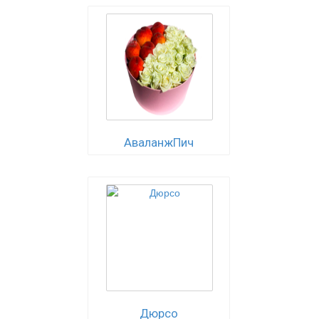
АваланжПич
Дюрсо