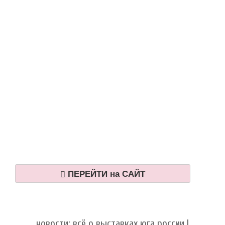
ПЕРЕЙТИ на САЙТ
новости: всё о выставках юга россии |