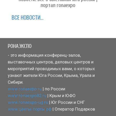
портал ronaexpo
ВСЕ НОВОСТИ...
РОНАЭКСПО
- это информация конференц-залов,
выставочных центров, деловых центров и
мероприятий проводимых вами, о которых
узнают жители Юга России, Крыма, Урала и
Сибири.
www.ronaexpo.ru
| по России
www.ronaexpo82.ru
| Крым и ЮФО
www.ronaexpo-ug.ru
| Юг России и СНГ
www.цветы-торты.рф
| Оператор Подарков