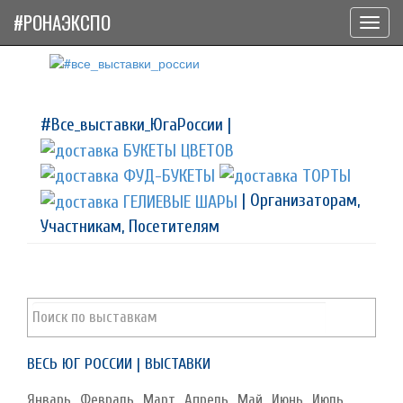
#РОНАЭКСПО
Toggl
navig
#Все_выставки_ЮгаРоссии |
| Организаторам,
Участникам, Посетителям
ВЕСЬ ЮГ РОССИИ | ВЫСТАВКИ
Январь
Февраль
Март
Апрель
Май
Июнь
Июль