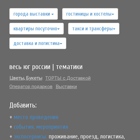
города выставки
гостиницы и хостелы
квартиры посуточно
такси и трансферы
доставка и логистика
весь юг россии | тематики
Цветы, Букеты
ТОРТЫ с Доставкой
Оператор подарков
Выставки
Добавить:
+
место проведения
+
события, мероприятия
+
экспосервисы:
проживание, проезд, логистика,