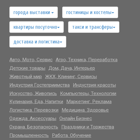
города выставки
гостиницы и хостелы
квартиры посуточно
такси и трансферы
доставка и логистика
Авто, Мото, Сервис
Агро, Техника, Переработка
Детские товары
Дом, Дача, Интерьер
Животный мир
ЖКХ, Клининг, Сервисы
Индустрия Гостеприимства
Индустрия красоты
Искусство, Живопись
Компьютеры, Технологии
Кулинария, Еда, Напитки
Маркетинг. Реклама
Логистика. Перевозки
Медицина. Здоровье
Одежда. Аксессуары
Онлайн Бизнес
Охрана. Безопасность
Праздники и Торжества
Промышленность
Работа. Обучение