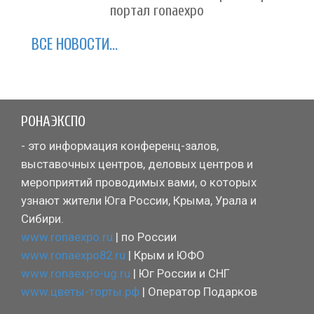
портал ronaexpo
ВСЕ НОВОСТИ...
РОНАЭКСПО
- это информация конференц-залов,
выставочных центров, деловых центров и
мероприятий проводимых вами, о которых
узнают жители Юга России, Крыма, Урала и
Сибири.
www.ronaexpo.ru
| по России
www.ronaexpo82.ru
| Крым и ЮФО
www.ronaexpo-ug.ru
| Юг России и СНГ
www.цветы-торты.рф
| Оператор Подарков