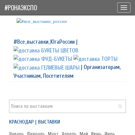
#РОНАЭКСПО
Toggl
navig
#Все_выставки_ЮгаРоссии |
| Организаторам,
Участникам, Посетителям
КРАСНОДАР | ВЫСТАВКИ
Январь
Февраль
Март
Апрель
Май
Июнь
Июль