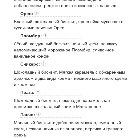
добавлением грецкого ореха и кокосовых хлопьев
Орео:
?
Влажный шоколадный бисквит, прослойка муссовая с
кусочками печенья Орео
Пломбир:
?
Лёгкий, воздушный бисквит, нежный крем, по вкусу
напоминающий мороженое Пломбир, сливочное
ванильное конфи
Сникерс:
?
Шоколадный бисквит. Мягкая карамель с обжаренным
арахисом и два вида крема - немного масляного крема
и крем чиз
Прага:
?
Шоколадный бисквит, шоколадно-карамельная
пропитка, шоколадный крем с Маскарпоне
Панчо:
?
Масляный бисквит с добавлением какао, сметанный
крем, нежная начинка из ананаса, персика и грецкого
ореха