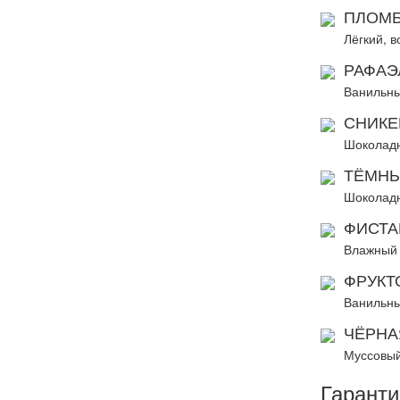
ПЛОМБ
Лёгкий, 
РАФАЭ
Ванильны
СНИКЕ
Шоколадн
ТЁМНЫ
Шоколадн
ФИСТА
Влажный 
ФРУКТ
Ванильны
ЧЁРНА
Муссовый
Гаранти