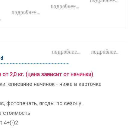
подробнее...
народных промыслов,
подробнее...
художественно-прикладные
.
изделия. Коллекционное
оружие...
УСЛОВИЯ
УЧАСТВОВАТЬ
подробнее...
подробнее..
СПИКЕРЫ
ПРОГРАММА
ка
ПОСЕТИТЬ
ПРОЖИВАНИЕ
 от 2,0 кг. (цена зависит от начинки)
ки: описание начинок - ниже в карточке
, фотопечать, ягоды по сезону..
в стоимость
t 4+(-)2