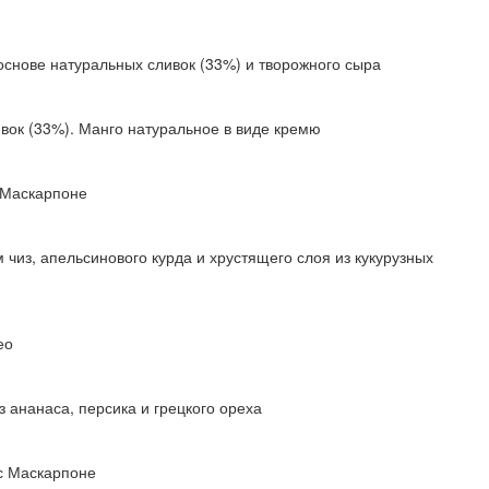
основе натуральных сливок (33%) и творожного сыра
ивок (33%). Манго натуральное в виде кремю
 Маскарпоне
чиз, апельсинового курда и хрустящего слоя из кукурузных
ео
 ананаса, персика и грецкого ореха
с Маскарпоне