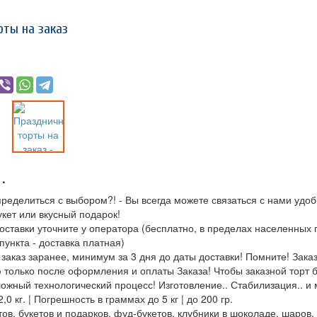
материалы, литература. Резьба
рты на заказ
по кости, камню. Национальная
этническая одежда.
Национальная игрушка.
Вышивка бисером и мехом.
Сувенирная продукция...
УСЛОВИЯ
УЧАСТВОВАТЬ
СПИКЕРЫ
ПРОГРАММА
.
ПОСЕТИТЬ
ПРОЖИВАНИЕ
ределиться с выбором?! - Вы всегда можете связаться с нами удо
укет или вкусный подарок!
доставки уточните у оператора (бесплатно, в пределах населенных
пункта - доставка платная)
аказ заранее, минимум за 3 дня до даты доставки! Помните! Заказн
 только после оформления и оплаты Заказа! Чтобы заказной торт 
ожный технологический процесс! Изготовление.. Стабилизация.. и 
2,0 кг. | Погрешность в граммах до 5 кг | до 200 гр.
ов, букетов и подарков, фуд-букетов, клубники в шоколаде, шаров, 