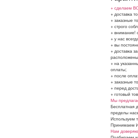
+ сделаем ВС
+ доставка то
+ заказные т
+ строго соб
+ внимание! 
+ у нас всег
+ вы постоян
+ доставка з
расположен
+ на указанн
оплаты;
+ после опла
+ заказные т
+ перед дост
+ готовый то
Мы предлага
Бесплатная д
пределы насе
Используем т
Принимаем Ин
Нам доверяют
Подбираем и