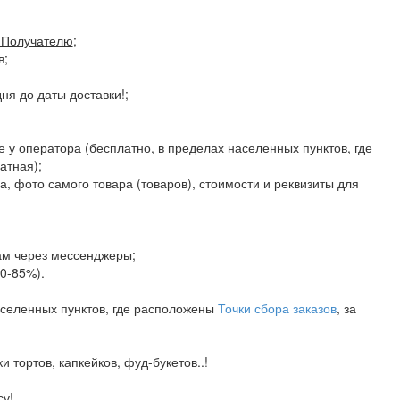
Получателю
;
в;
я до даты доставки!;
е у оператора (бесплатно, в пределах населенных пунктов, где
атная);
а, фото самого товара (товаров), стоимости и реквизиты для
ам через мессенджеры;
80-85%).
аселенных пунктов, где расположены
Точки сбора заказов
, за
тортов, капкейков, фуд-букетов..!
у!