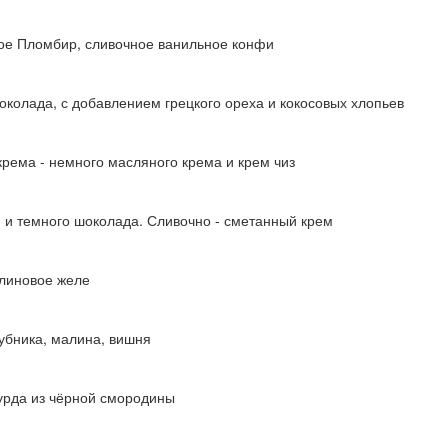
ое Пломбир, сливочное ванильное конфи
колада, с добавлением грецкого ореха и кокосовых хлопьев
рема - немного масляного крема и крем чиз
и темного шоколада. Сливочно - сметанный крем
алиновое желе
лубника, малина, вишня
курда из чёрной смородины