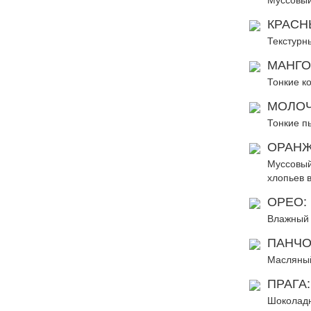
КРАСН
Текстурн
МАНГО
Тонкие к
МОЛОЧ
Тонкие п
ОРАНЖ
Муссовый
хлопьев 
ОРЕО:
Влажный 
ПАНЧО
Масляный
ПРАГА:
Шоколадн