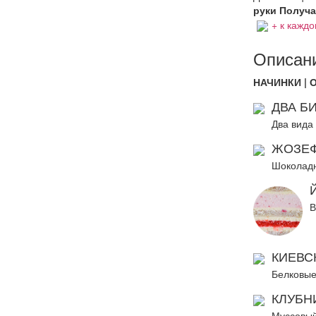
руки Получат
+ к каждо
Описани
НАЧИНКИ | 
ДВА Б
Два вида
ЖОЗЕФ
Шоколадн
В
КИЕВСК
Белковые
КЛУБН
Муссовый