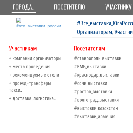
ГОРОДА..
ПОСЕТИТЕЛЮ
УЧАСТНИКУ
#Все_выставки_ЮгаРосс
Организаторам, Участни
Участникам
Посетителям
+ компании организаторы
#ставрополь_выставки
+ места проведения
#КМВ_выставки
+ рекомендуемые отели
#краснодар_выставки
+ проезд-трансферы,
#сочи_выставки
такси..
#ростов_выставки
+ доставка, логистика..
#волгоград_выставки
#выставки_казахстан
#выставки_армения