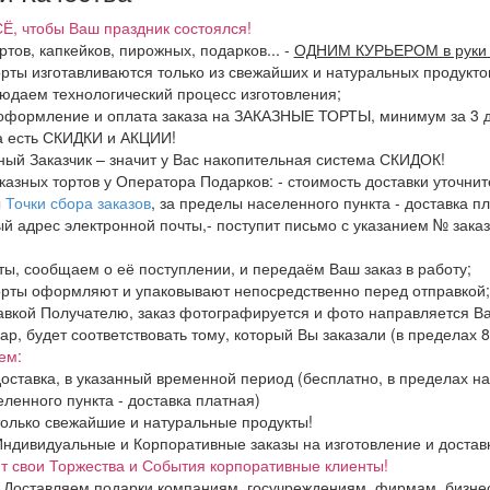
Ё, чтобы Ваш праздник состоялся!
ртов, капкейков, пирожных, подарков...
-
ОДНИМ КУРЬЕРОМ в руки 
орты изготавливаются только из свежайших и натуральных продукто
людаем технологический процесс изготовления;
оформление и оплата заказа на ЗАКАЗНЫЕ ТОРТЫ, минимум за 3 дн
да есть СКИДКИ и АКЦИИ!
ный Заказчик – значит у Вас накопительная система СКИДОК!
аказных тортов у Оператора Подарков:
- стоимость доставки уточнит
ы
Точки сбора заказов
, за пределы населенного пункта - доставка пл
ый адрес электронной почты,- поступит письмо с указанием № заказ
ты, сообщаем о её поступлении, и передаём Ваш заказ в работу;
орты оформляют и упаковывают непосредственно перед отправкой;
авкой Получателю, заказ фотографируется и фото направляется В
вар, будет соответствовать тому, который Вы заказали (в пределах 
ем:
оставка, в указанный временной период (бесплатно, в пределах н
ленного пункта - доставка платная)
олько свежайшие и натуральные продукты!
дивидуальные и Корпоративные заказы на изготовление и доставки 
 свои Торжества и События корпоративные клиенты!
 Доставляем подарки компаниям, госучреждениям, фирмам, бизнес