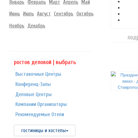
Январь
Февраль
Март
Апрель
Май
Июнь
Июль
Август
Сентябрь
Октябрь
Ноябрь
Декабрь
подр
ростов деловой | выбрать
Выставочные Центры
Конференц-Залы
Деловые Центры
Компании Организаторы
Рекомендуемые Отели
гостиницы и хостелы