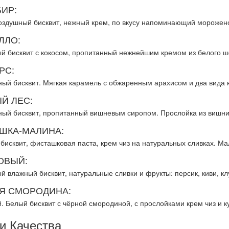
ИР:
воздушный бисквит, нежный крем, по вкусу напоминающий морожен
ЛЛО:
й бисквит с кокосом, пропитанный нежнейшим кремом из белого шо
РС:
ый бисквит. Мягкая карамель с обжаренным арахисом и два вида к
Й ЛЕС:
ый бисквит, пропитанный вишневым сиропом. Прослойка из вишни 
ШКА-МАЛИНА:
бисквит, фисташковая паста, крем чиз на натуральных сливках. М
ОВЫЙ:
й влажный бисквит, натуральные сливки и фрукты: персик, киви, к
Я СМОРОДИНА:
. Белый бисквит с чёрной смородиной, с прослойками крем чиз и 
и Качества