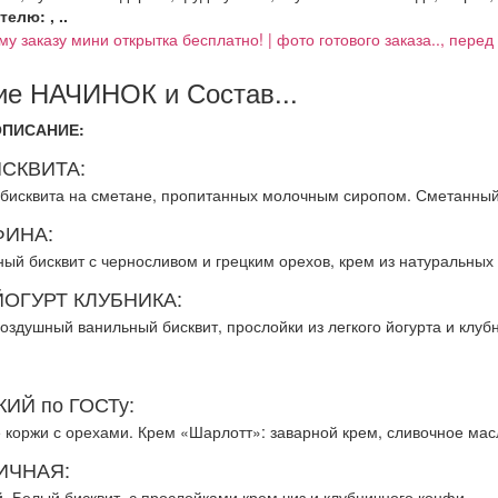
елю: , ..
му заказу мини открытка бесплатно! | фото готового заказа.., пере
е НАЧИНОК и Состав...
ОПИСАНИЕ:
ИСКВИТА:
 бисквита на сметане, пропитанных молочным сиропом. Сметанный
ИНА:
ый бисквит с черносливом и грецким орехов, крем из натуральных
ЙОГУРТ КЛУБНИКА:
оздушный ванильный бисквит, прослойки из легкого йогурта и клуб
ИЙ по ГОСТу:
 коржи с орехами. Крем «Шарлотт»: заварной крем, сливочное мас
ИЧНАЯ:
. Белый бисквит, с прослойками крем чиз и клубничного конфи