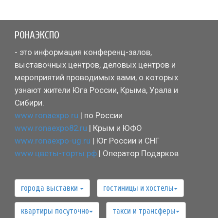
РОНАЭКСПО
- это информация конференц-залов,
выставочных центров, деловых центров и
мероприятий проводимых вами, о которых
узнают жители Юга России, Крыма, Урала и
Сибири.
www.ronaexpo.ru
| по России
www.ronaexpo82.ru
| Крым и ЮФО
www.ronaexpo-ug.ru
| Юг России и СНГ
www.цветы-торты.рф
| Оператор Подарков
города выставки
гостиницы и хостелы
квартиры посуточно
такси и трансферы