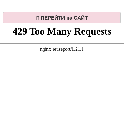
площадках для
Выставок, Форумов,
ПЕРЕЙТИ на САЙТ
Мастер-классов,
Семинаров Конгрессов!
Убеждены, что ваши
плошадки ищут многие
компании для
проведения семинаров,
конференции в Сочи, но
найти информацию о вас
не могут..