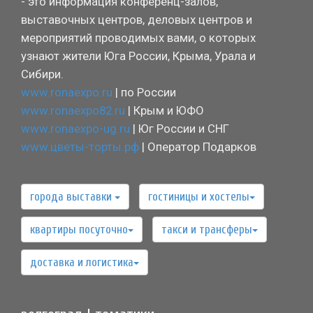
- это информация конференц-залов,
выставочных центров, деловых центров и
мероприятий проводимых вами, о которых
узнают жители Юга России, Крыма, Урала и
Сибири.
www.ronaexpo.ru
| по России
www.ronaexpo82.ru
| Крым и ЮФО
www.ronaexpo-ug.ru
| Юг России и СНГ
www.цветы-торты.рф
| Оператор Подарков
города выставки
гостиницы и хостелы
квартиры посуточно
такси и трансферы
доставка и логистика