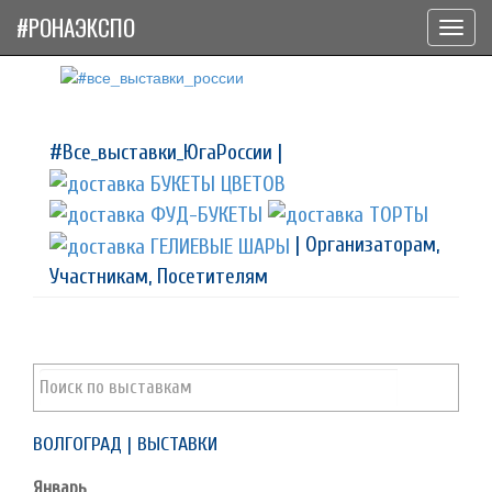
#РОНАЭКСПО
Toggl
navig
#Все_выставки_ЮгаРоссии |
| Организаторам,
Участникам, Посетителям
ВОЛГОГРАД | ВЫСТАВКИ
Январь