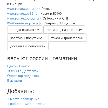
и Сибири.
www.ronaexpo.ru
| по России
www.ronaexpo82.ru
| Крым и ЮФО
www.ronaexpo-ug.ru
| Юг России и СНГ
www.цветы-торты.рф
| Оператор Подарков
города выставки
гостиницы и хостелы
квартиры посуточно
такси и трансферы
доставка и логистика
весь юг россии | тематики
Цветы, Букеты
ТОРТЫ с Доставкой
Оператор подарков
Выставки
Добавить:
+
место проведения
+
события, мероприятия