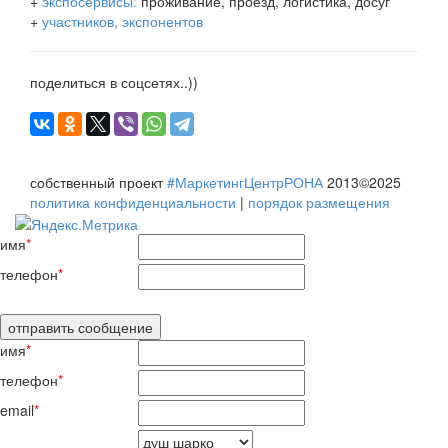
+
экспосервисы:
проживание, проезд, логистика, досуг
+
участников, экспонентов
поделиться в соцсетях..))
собственный проект
#МаркетингЦентрРОНА
2013©2025
политика конфиденциальности
|
порядок размещения
имя
*
телефон
*
имя
*
телефон
*
email
*