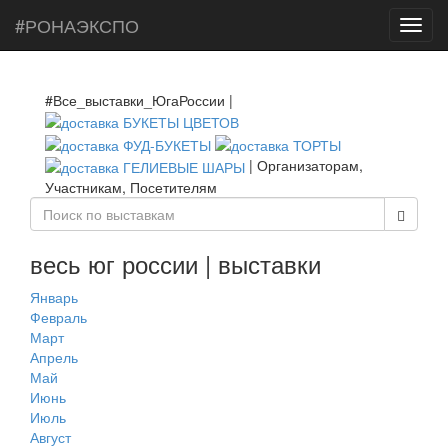
#РОНАЭКСПО
Toggl
navig
#Все_выставки_ЮгаРоссии |
| Организаторам,
Участникам, Посетителям
весь юг россии | выставки
Январь
Февраль
Март
Апрель
Май
Июнь
Июль
Август