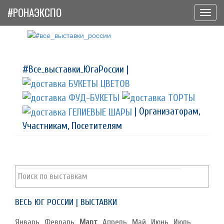
#РОНАЭКСПО
Toggl
navig
#Все_выставки_ЮгаРоссии |
| Организаторам,
Участникам, Посетителям
ВЕСЬ ЮГ РОССИИ | ВЫСТАВКИ
Январь
Февраль
Март
Апрель
Май
Июнь
Июль