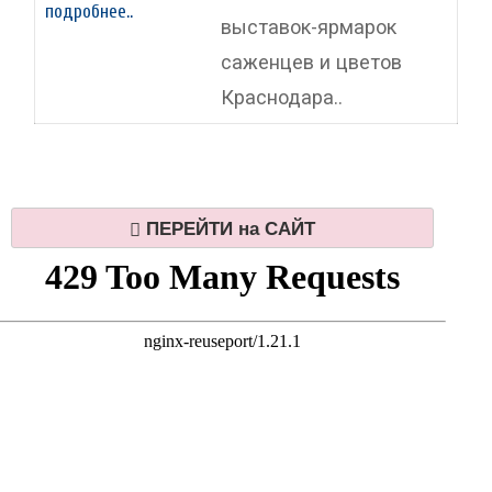
подробнее..
выставок-ярмарок
саженцев и цветов
Краснодара..
семена, удобрения, садовый
инструмент, декоративные
изделия для сада, консультации
ПЕРЕЙТИ на САЙТ
по посадке и уходу за растениями..
УСЛОВИЯ
УЧАСТВОВАТЬ
СПИКЕРЫ
ПРОГРАММА
ПОСЕТИТЬ
ПРОЖИВАНИЕ