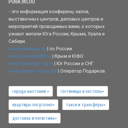
РОНАЭКСПО
- это информация конференц-залов,
выставочных центров, деловых центров и
мероприятий проводимых вами, о которых
узнают жители Юга России, Крыма, Урала и
Сибири.
www.ronaexpo.ru
| по России
www.ronaexpo82.ru
| Крым и ЮФО
www.ronaexpo-ug.ru
| Юг России и СНГ
www.цветы-торты.рф
| Оператор Подарков
города выставки
гостиницы и хостелы
квартиры посуточно
такси и трансферы
доставка и логистика