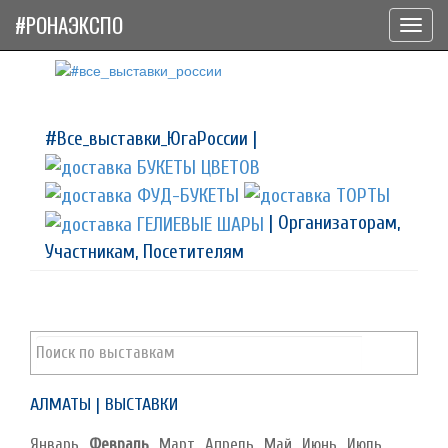
#РОНАЭКСПО
Toggl
navig
#Все_выставки_ЮгаРоссии |
| Организаторам,
Участникам, Посетителям
АЛМАТЫ | ВЫСТАВКИ
Январь
Февраль
Март
Апрель
Май
Июнь
Июль