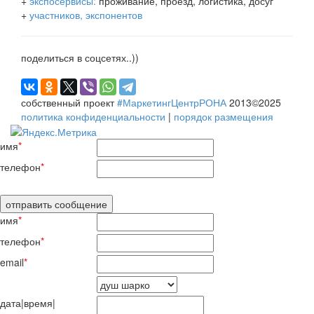
+
экспосервисы:
проживание, проезд, логистика, досуг
+
участников, экспонентов
поделиться в соцсетях..))
собственный проект
#МаркетингЦентрРОНА
2013©2025
политика конфиденциальности
|
порядок размещения
имя
*
телефон
*
имя
*
телефон
*
email
*
дата|время|