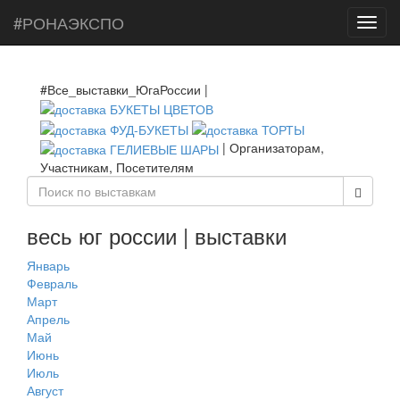
#РОНАЭКСПО
Toggl
navig
#Все_выставки_ЮгаРоссии |
| Организаторам,
Участникам, Посетителям
весь юг россии | выставки
Январь
Февраль
Март
Апрель
Май
Июнь
Июль
Август