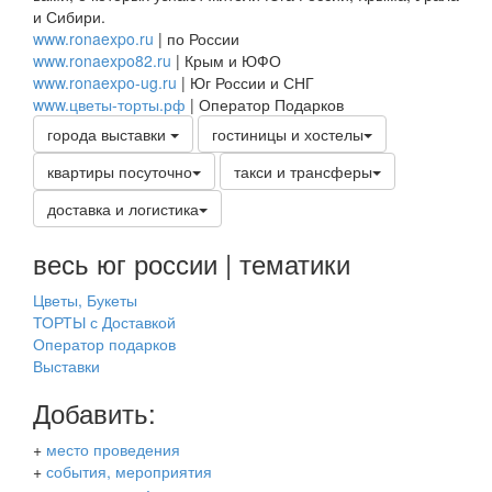
и Сибири.
www.ronaexpo.ru
| по России
www.ronaexpo82.ru
| Крым и ЮФО
www.ronaexpo-ug.ru
| Юг России и СНГ
www.цветы-торты.рф
| Оператор Подарков
города выставки
гостиницы и хостелы
квартиры посуточно
такси и трансферы
доставка и логистика
весь юг россии | тематики
Цветы, Букеты
ТОРТЫ с Доставкой
Оператор подарков
Выставки
Добавить:
+
место проведения
+
события, мероприятия