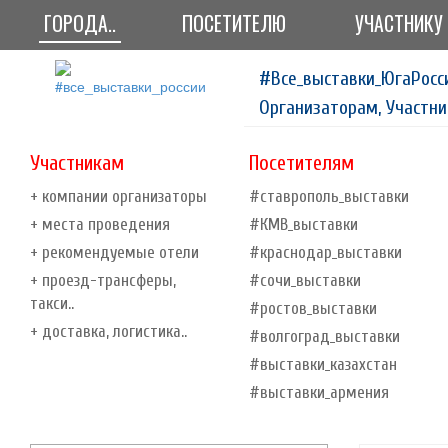
ГОРОДА..
ПОСЕТИТЕЛЮ
УЧАСТНИКУ
#Все_выставки_ЮгаРосс
Организаторам, Участни
Участникам
Посетителям
+ компании организаторы
#ставрополь_выставки
+ места проведения
#КМВ_выставки
+ рекомендуемые отели
#краснодар_выставки
+ проезд-трансферы,
#сочи_выставки
такси..
#ростов_выставки
+ доставка, логистика..
#волгоград_выставки
#выставки_казахстан
#выставки_армения