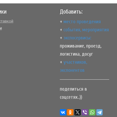
ики
Добавить:
+
место проведения
тавкой
и
+
события, мероприятия
+
экспосервисы:
проживание, проезд,
логистика, досуг
+
участников,
экспонентов
поделиться в
соцсетях..))