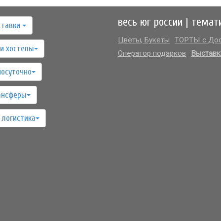
весь юг россии | темат
ставки
Цветы, Букеты
ТОРТЫ с Дос
и хостелы
Оператор подарков
Выставк
посуточно
ансферы
 логистика