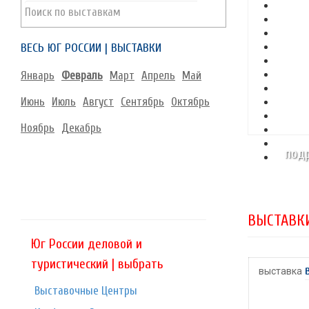
ВЕСЬ ЮГ РОССИИ | ВЫСТАВКИ
Январь
Февраль
Март
Апрель
Май
Июнь
Июль
Август
Сентябрь
Октябрь
Ноябрь
Декабрь
подр
ВЫСТАВКИ
Юг России деловой и
туристический | выбрать
выставка
Выставочные Центры