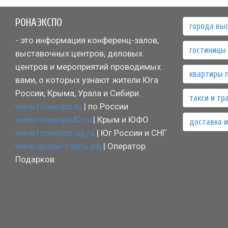
РОНАЭКСПО
города вы
- это информация конференц-залов,
гостиницы 
выставочных центров, деловых
центров и мероприятий проводимых
квартиры 
вами, о которых узнают жители Юга
России, Крыма, Урала и Сибири.
такси и тр
www.ronaexpo.ru
| по России
www.ronaexpo82.ru
| Крым и ЮФО
доставка и
www.ronaexpo-ug.ru
| Юг России и СНГ
www.цветы-торты.рф
| Оператор
Подарков