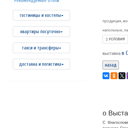
Рекомендуемые отели
гостиницы и хостелы
продукция, мо
напольные, лад
квартиры посуточно
УСЛОВИЯ
такси и трансферы
в 
выставка
доставка и логистика
назад
о Выста
С благослов
периода Све