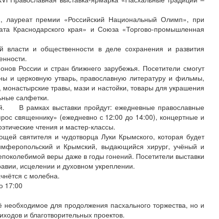
», лауреат премии «Российский Национальный Олимп», при
ата Краснодарского края» и Союза «Торгово-промышленная
ой власти и общественности в деле сохранения и развития
енности.
нов России и стран ближнего зарубежья. Посетители смогут
оны и церковную утварь, православную литературу и фильмы,
, монастырские травы, мази и настойки, товары для украшения
ьные салфетки.
ей. В рамках выставки пройдут: ежедневные православные
ос священнику» (ежедневно с 12:00 до 14:00), концертные и
этические чтения и мастер-классы.
ощей святителя и чудотворца Луки Крымского, которая будет
имферопольский и Крымский, выдающийся хирург, учёный и
епоколебимой веры даже в годы гонений. Посетители выставки
равии, исцелении и духовном укреплении.
ачнётся с молебна.
о 17:00
ё необходимое для продолжения пасхального торжества, но и
иходов и благотворительных проектов.