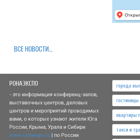
ВСЕ НОВОСТИ...
РОНАЭКСПО
города вы
- это информация конференц-залов,
гостиницы 
выставочных центров, деловых
центров и мероприятий проводимых
квартиры 
вами, о которых узнают жители Юга
России, Крыма, Урала и Сибири.
такси и тр
www.ronaexpo.ru
| по России