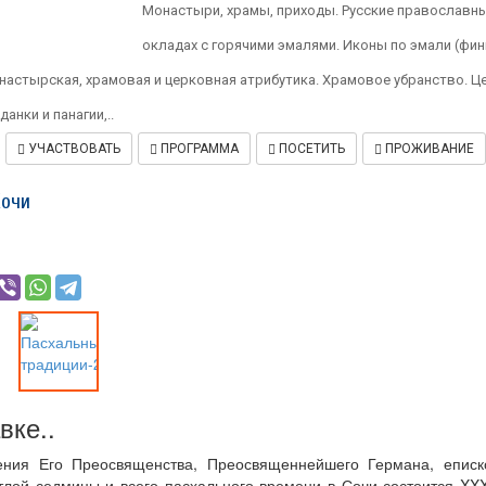
Монастыри, храмы, приходы. Русские православны
материалы, литература. Резьба
по кости, камню. Национальная
окладах с горячими эмалями. Иконы по эмали (фин
этническая одежда.
настырская, храмовая и церковная атрибутика. Храмовое убранство. Ц
Национальная игрушка.
Вышивка бисером и мехом.
анки и панагии,..
Сувенирная продукция...
УЧАСТВОВАТЬ
ПРОГРАММА
ПОСЕТИТЬ
ПРОЖИВАНИЕ
УСЛОВИЯ
Сочи
УЧАСТВОВАТЬ
СПИКЕРЫ
ПРОГРАММА
ПОСЕТИТЬ
ПРОЖИВАНИЕ
вке..
ения Его Преосвященства, Преосвященнейшего Германа, еписко
тлой седмицы и всего пасхального времени в Сочи состоится XX