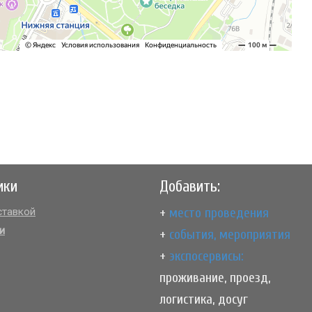
ики
Добавить:
+
место проведения
тавкой
и
+
события, мероприятия
+
экспосервисы:
проживание, проезд,
логистика, досуг