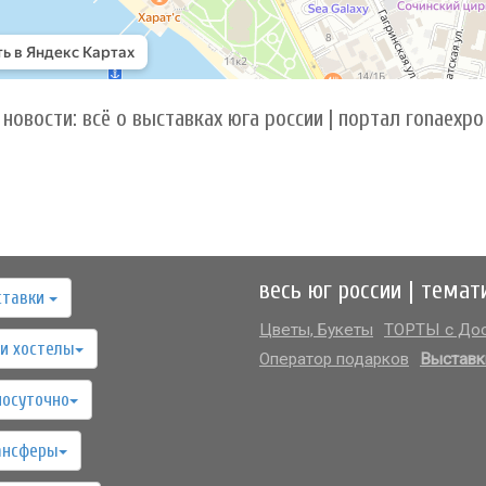
новости: всё о выставках юга россии | портал ronaexpo
весь юг россии | темат
ставки
Цветы, Букеты
ТОРТЫ с Дос
и хостелы
Оператор подарков
Выставк
посуточно
ансферы