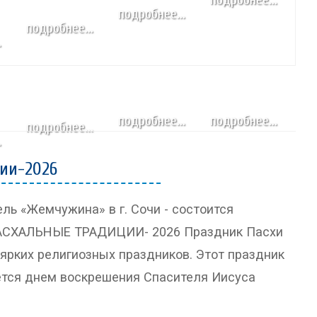
подробнее...
народных промыслов,
подробнее...
художественно-прикладные
.
изделия. Коллекционное
оружие...
УСЛОВИЯ
УЧАСТВОВАТЬ
подробнее...
подробнее...
СПИКЕРЫ
ПРОГРАММА
подробнее...
.
ПОСЕТИТЬ
ПРОЖИВАНИЕ
ии-2026
ль «Жемчужина» в г. Сочи - состоится
ПАСХАЛЬНЫЕ ТРАДИЦИИ- 2026 Праздник Пасхи
ярких религиозных праздников. Этот праздник
ется днем воскрешения Спасителя Иисуса