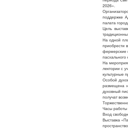
2026».
Организатор
поддержке А
палата город
Цель выстав
традиционных
На одной пл
приобрести в
фермерские п
пасхального 
На мероприя
лектории с у
культурные п
Особой духов
размещена н
духовный пис
получат возм
Торжественно
Часы работы 
Вход свобод
Выставка «Па
пространство