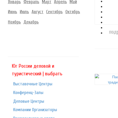
Январь
Февраль
Март
Апрель
Май
Июнь
Июль
Август
Сентябрь
Октябрь
Ноябрь
Декабрь
подр
Юг России деловой и
туристический | выбрать
Выставочные Центры
Конференц-Залы
Деловые Центры
Компании Организаторы