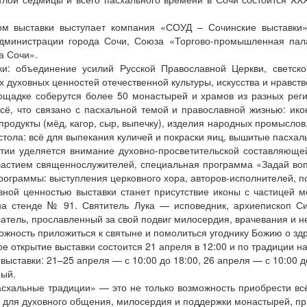
ом выставки выступает компания «СОУД – Сочинские выставки
дминистрации города Сочи, Союза «Торгово-промышленная пал
а Сочи».
ки: объединение усилий Русской Православной Церкви, светск
 духовных ценностей отечественной культуры, искусства и нравств
ощадке соберутся более 50 монастырей и храмов из разных регио
сё, что связано с пасхальной темой и православной жизнью: ик
родукты (мёд, кагор, сыр, выпечку), изделия народных промыслов
стола: всё для выпекания куличей и покраски яиц, вышитые пасхал
тии уделяется внимание духовно-просветительской составляющ
частием священнослужителей, специальная программа «Задай вопр
рограммы: выступления церковного хора, авторов-исполнителей, по
ной ценностью выставки станет присутствие иконы с частицей м
а стенде № 91. Святитель Лука — исповедник, архиепископ С
атель, прославленный за свой подвиг милосердия, врачевания и н
ожность приложиться к святыне и помолиться угоднику Божию о зд
е открытие выставки состоится 21 апреля в 12:00 и по традиции н
выставки: 21–25 апреля — с 10:00 до 18:00, 26 апреля — с 10:00 д
ный.
схальные традиции» — это не только возможность приобрести вс
 для духовного общения, милосердия и поддержки монастырей, пр