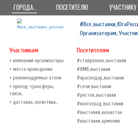
ГОРОДА..
ПОСЕТИТЕЛЮ
УЧАСТНИКУ
#Все_выставки_ЮгаРосс
Организаторам, Участни
Участникам
Посетителям
+ компании организаторы
#ставрополь_выставки
+ места проведения
#КМВ_выставки
+ рекомендуемые отели
#краснодар_выставки
+ проезд-трансферы,
#сочи_выставки
такси..
#ростов_выставки
+ доставка, логистика..
#волгоград_выставки
#выставки_казахстан
#выставки_армения