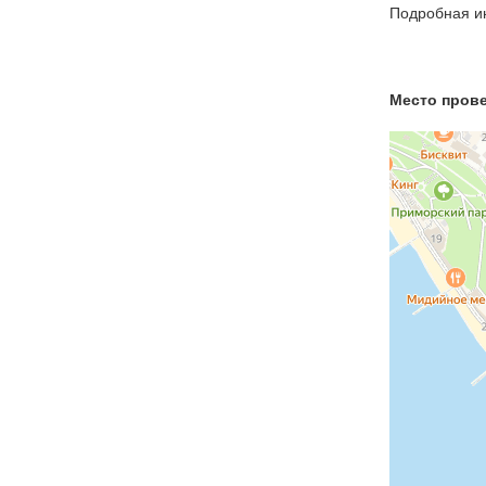
Подробная ин
Место пров