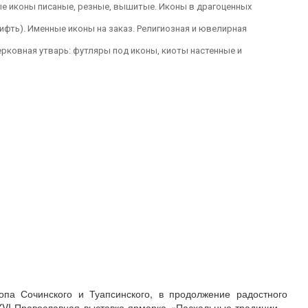
е иконы писаные, резные, вышитые. Иконы в драгоценных
ифть). Именные иконы на заказ. Религиозная и ювелирная
ерковная утварь: футляры под иконы, киоты настенные и
па Сочинского и Туапсинского, в продолжение радостного
XVI Православная выставка-ярмарка «Пасхальные традиции –