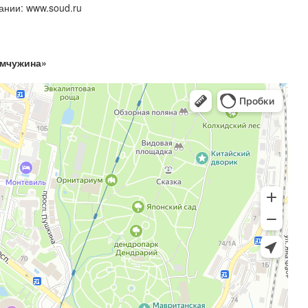
нии: www.soud.ru
емчужина»