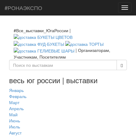
#РОНАЭКСПО
Toggl
navig
#Все_выставки_ЮгаРоссии |
| Организаторам,
Участникам, Посетителям
весь юг россии | выставки
Январь
Февраль
Март
Апрель
Май
Июнь
Июль
Август